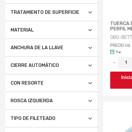
5 (1)
TRATAMIENTO DE SUPERFICIE
6 (2)
TUERCA 
GALVANIZADO/ELECTROCINCADO
PERFIL M
MATERIAL
(2)
6 (1)
OBO-BETT
OTROS (2)
ACERO (4)
PRECIO Ud.
8 (1)
ANCHURA DE LA LLAVE
1 u.
Aplicar
Aplicar
10MM (1)
-
Aplicar
CIERRE AUTOMÁTICO
13MM (1)
Inic
NO (2)
CON RESORTE
Aplicar
Aplicar
NO (2)
ROSCA IZQUIERDA
Aplicar
NO (2)
TIPO DE FILETEADO