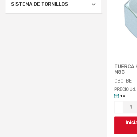
Aplicar
MÉTRICO (2)
SISTEMA DE TORNILLOS
Aplicar
HEXÁGONO EXTERNO (2)
Aplicar
TUERCA 
M8G
OBO-BETT
PRECIO Ud.
1 u.
-
Inic