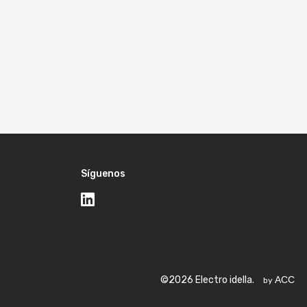
Síguenos
©2026 Electro idella.
ACC
by