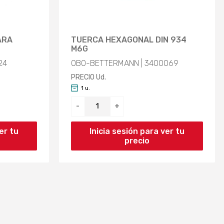
ARA
TUERCA HEXAGONAL DIN 934
M6G
24
OBO-BETTERMANN | 3400069
PRECIO Ud.
1 u.
-
+
er tu
Inicia sesión para ver tu
precio