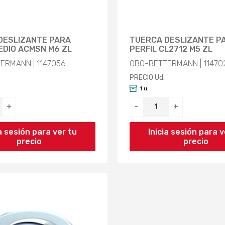
DESLIZANTE PARA
TUERCA DESLIZANTE P
EDIO ACMSN M6 ZL
PERFIL CL2712 M5 ZL
ERMANN | 1147056
OBO-BETTERMANN | 11470
PRECIO Ud.
1 u.
+
-
+
ia sesión para ver tu
Inicia sesión para v
precio
precio