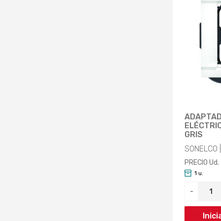
ADAPTAD
ELÉCTRIC
GRIS
SONELCO 
PRECIO Ud.
1 u.
-
Inic