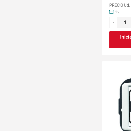
PRECIO Ud.
1 u.
-
Inic