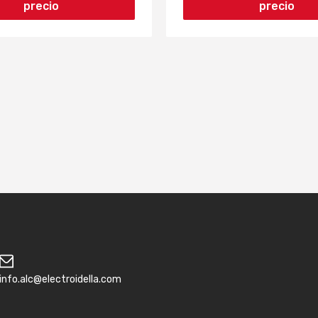
precio
precio
info.alc@electroidella.com