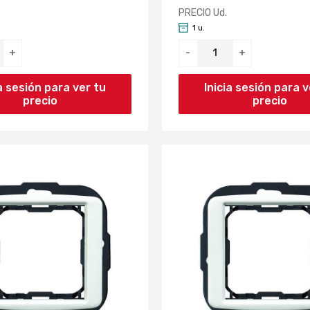
PRECIO Ud.
1 u.
+
-
+
ia sesión para ver tu
Inicia sesión para v
precio
precio