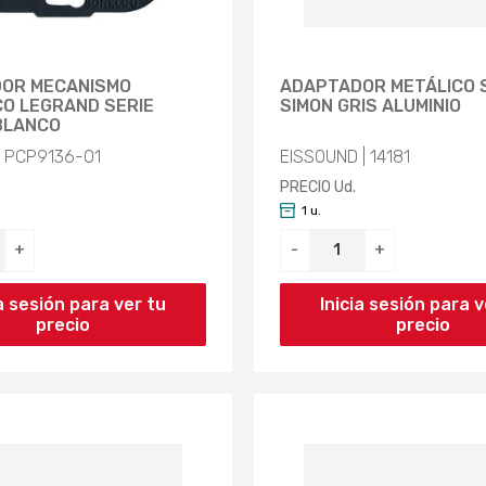
OR MECANISMO
ADAPTADOR METÁLICO S
CO LEGRAND SERIE
SIMON GRIS ALUMINIO
BLANCO
| PCP9136-01
EISSOUND | 14181
PRECIO Ud.
1 u.
+
-
+
ia sesión para ver tu
Inicia sesión para v
precio
precio