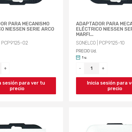
OR PARA MECANISMO
ADAPTADOR PARA MEC
O NIESSEN SERIE ARCO
ELÉCTRICO NIESSEN SE
MARFI...
| PCP9125-02
SONELCO | PCP9125-10
PRECIO Ud.
1 u.
+
-
+
ia sesión para ver tu
Inicia sesión para v
precio
precio