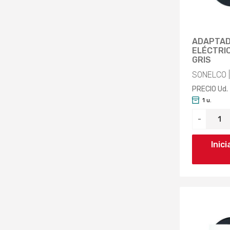
ADAPTAD
ELÉCTRIC
GRIS
SONELCO 
PRECIO Ud.
1 u.
-
Inic