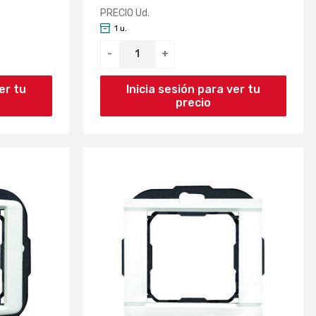
PRECIO Ud.
1 u.
-
+
er tu
Inicia sesión para ver tu
precio