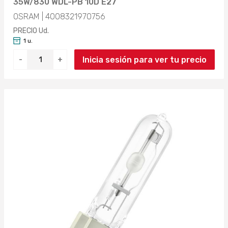
35W/830 WDL-PB 10D E27
OSRAM | 4008321970756
PRECIO Ud.
1 u.
Inicia sesión para ver tu precio
-
+