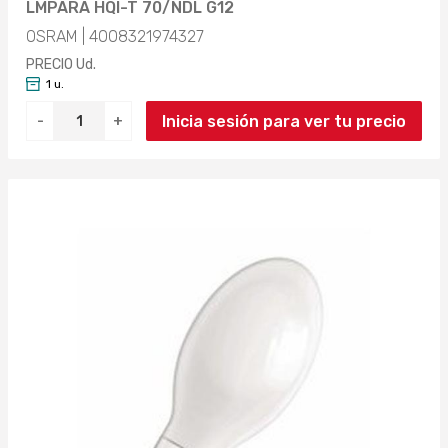
LMPARA HQI-T 70/NDL G12
OSRAM | 4008321974327
PRECIO Ud.
1 u.
Inicia sesión para ver tu precio
-
+