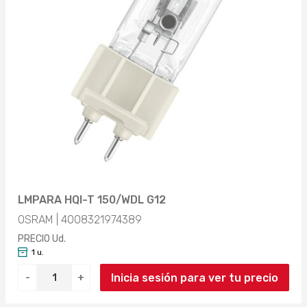
LMPARA HQI-T 150/WDL G12
OSRAM | 4008321974389
PRECIO Ud.
1 u.
Inicia sesión para ver tu precio
-
+