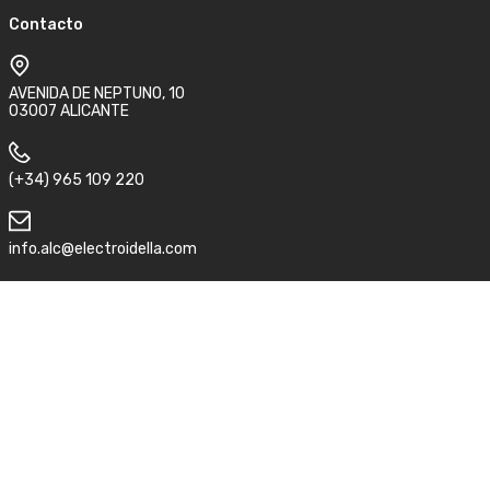
Contacto
AVENIDA DE NEPTUNO, 10
03007 ALICANTE
(+34) 965 109 220
info.alc@electroidella.com
Síguenos
Aviso legal
Condiciones de compra y devolución
Política de privacidad
©2026 Electro idella.
ACC
by