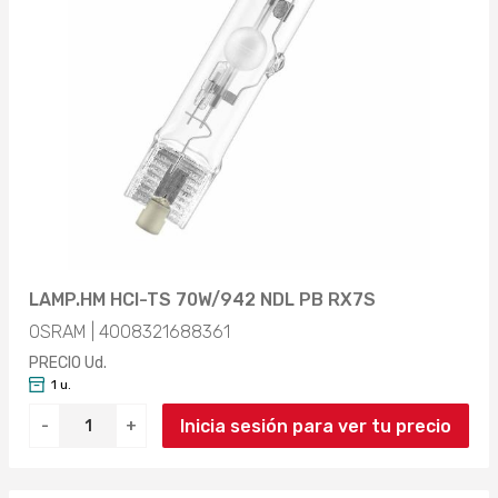
LAMP.HM HCI-TS 70W/942 NDL PB RX7S
OSRAM | 4008321688361
PRECIO Ud.
1 u.
Inicia sesión para ver tu precio
-
+