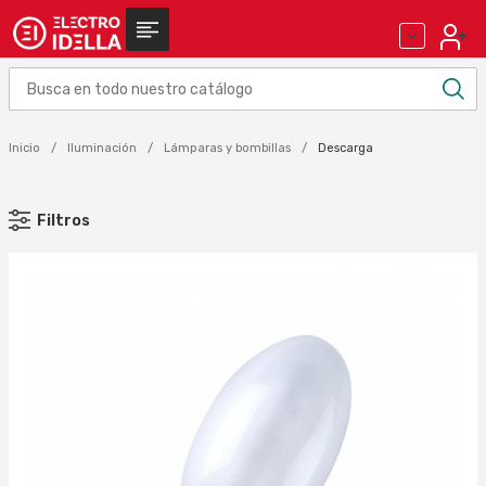
Inicio
Iluminación
Lámparas y bombillas
Descarga
Filtros
MARCA
OSRAM (21)
Aplicar
ÍNDICE DE REVOQUES/TONALIDAD DE COLOR