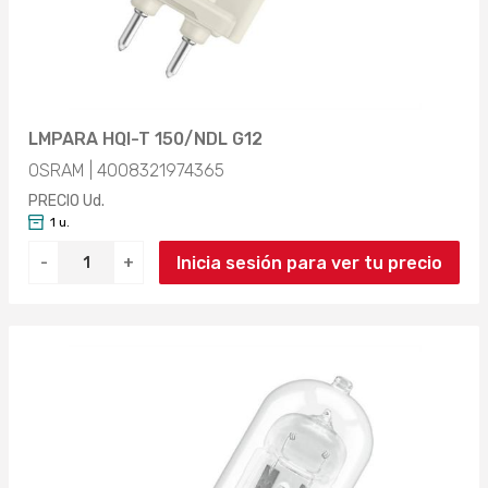
LMPARA HQI-T 150/NDL G12
OSRAM | 4008321974365
PRECIO Ud.
1 u.
Inicia sesión para ver tu precio
-
+