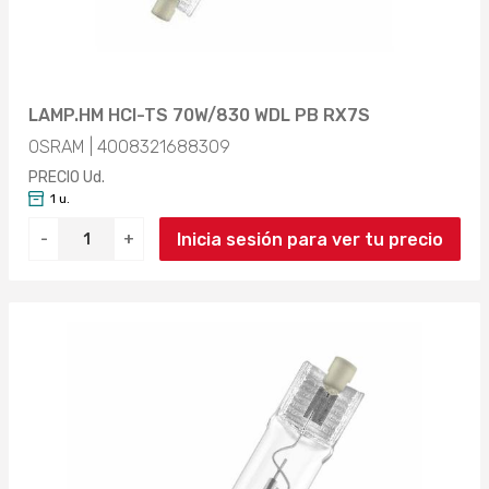
LAMP.HM HCI-TS 70W/830 WDL PB RX7S
OSRAM | 4008321688309
PRECIO Ud.
1 u.
Inicia sesión para ver tu precio
-
+