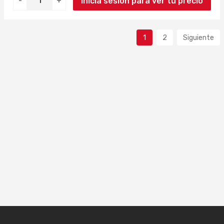
Inicia sesión para ver tu precio
-
+
1
2
Siguiente