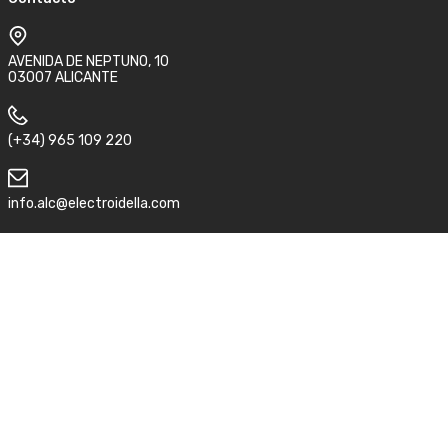
AVENIDA DE NEPTUNO, 10
03007 ALICANTE
(+34) 965 109 220
info.alc@electroidella.com
Síguenos
Aviso legal
Condiciones de compra y devolución
Política de privacidad
©2026 Electro idella.
ACC
by