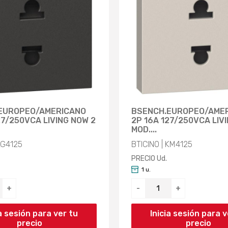
EUROPEO/AMERICANO
BSENCH.EUROPEO/AME
27/250VCA LIVING NOW 2
2P 16A 127/250VCA LIV
MOD....
KG4125
BTICINO | KM4125
PRECIO Ud.
1 u.
+
-
+
ia sesión para ver tu
Inicia sesión para v
precio
precio