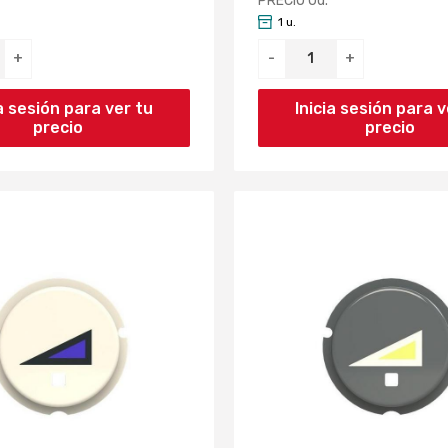
PRECIO Ud.
1 u.
+
-
+
ia sesión para ver tu
Inicia sesión para v
precio
precio