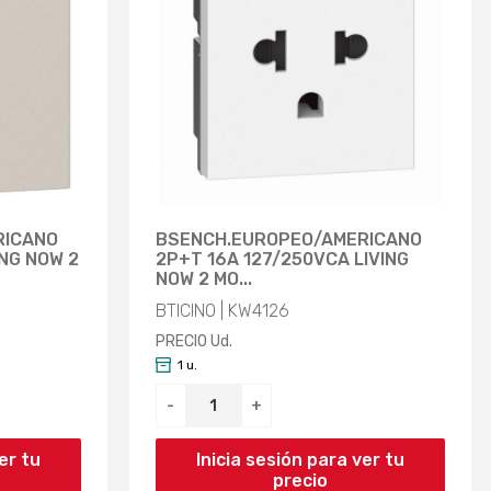
RICANO
BSENCH.EUROPEO/AMERICANO
ING NOW 2
2P+T 16A 127/250VCA LIVING
NOW 2 MO...
BTICINO | KW4126
PRECIO Ud.
1 u.
-
+
er tu
Inicia sesión para ver tu
precio