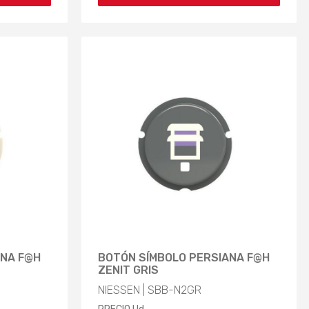
ANA F@H
BOTÓN SÍMBOLO PERSIANA F@H
ZENIT GRIS
NIESSEN | SBB-N2GR