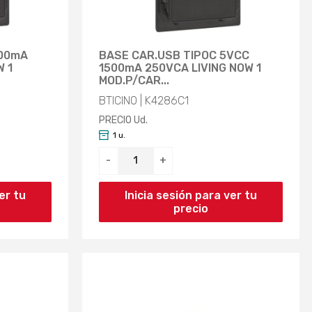
500mA
BASE CAR.USB TIPOC 5VCC
W 1
1500mA 250VCA LIVING NOW 1
MOD.P/CAR...
BTICINO | K4286C1
PRECIO Ud.
1 u.
-
+
er tu
Inicia sesión para ver tu
precio