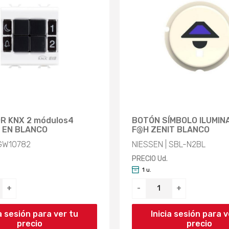
R KNX 2 módulos4
BOTÓN SÍMBOLO ILUMIN
 EN BLANCO
F@H ZENIT BLANCO
 GW10782
NIESSEN | SBL-N2BL
PRECIO Ud.
1 u.
+
-
+
ia sesión para ver tu
Inicia sesión para v
precio
precio