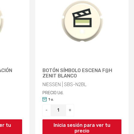
ACIÓN
BOTÓN SÍMBOLO ESCENA F@H
ZENIT BLANCO
NIESSEN | SBS-N2BL
PRECIO Ud.
1 u.
-
+
er tu
Inicia sesión para ver tu
precio