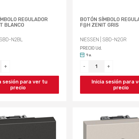
ÍMBOLO REGULADOR
BOTÓN SÍMBOLO REGUL
IT BLANCO
F@H ZENIT GRIS
 SBD-N2BL
NIESSEN | SBD-N2GR
PRECIO Ud.
1 u.
+
-
+
ia sesión para ver tu
Inicia sesión para v
precio
precio