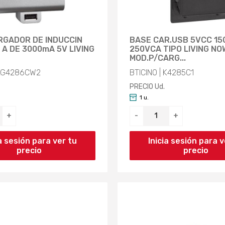
RGADOR DE INDUCCIN
BASE CAR.USB 5VCC 1
 A DE 3000mA 5V LIVING
250VCA TIPO LIVING NO
MOD.P/CARG...
 KG4286CW2
BTICINO | K4285C1
PRECIO Ud.
1 u.
+
-
+
ia sesión para ver tu
Inicia sesión para v
precio
precio