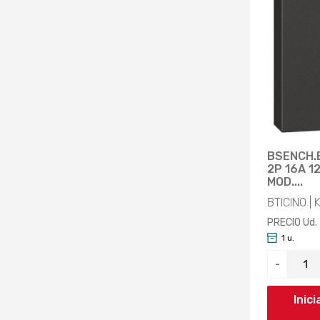
BSENCH.
2P 16A 1
MOD....
BTICINO | 
PRECIO Ud.
1 u.
-
Inic