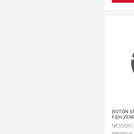
BOTÓN SÍ
F@H ZENI
NIESSEN |