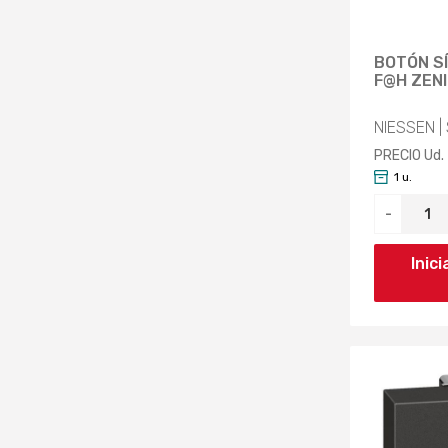
BOTÓN S
F@H ZEN
NIESSEN |
PRECIO Ud.
1 u.
-
Inic