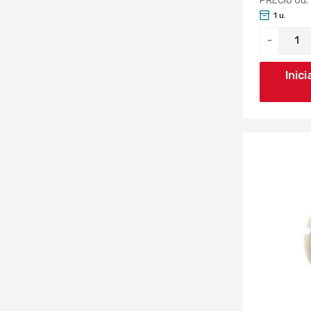
PRECIO Ud.
1 u.
-
Inic