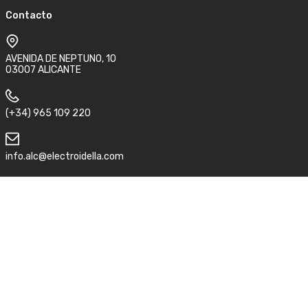
Contacto
AVENIDA DE NEPTUNO, 10
03007 ALICANTE
(+34) 965 109 220
info.alc@electroidella.com
Síguenos
Aviso legal
Condiciones de compra y devolución
Política de privacidad
©2026 Electro idella.
ACC
by