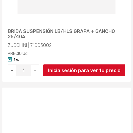
128MM (1)
3000MM (13)
133MM (1)
5000MM (2)
BRIDA SUSPENSIÓN LB/HLS GRAPA + GANCHO
159MM (1)
24000MM (1)
25/40A
300MM (1)
ZUCCHINI | 71005002
PRECIO Ud.
316MM (1)
1 u.
Inicia sesión para ver tu precio
-
+