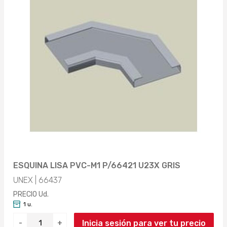
ESQUINA LISA PVC-M1 P/66421 U23X GRIS
UNEX | 66437
PRECIO Ud.
1 u.
Inicia sesión para ver tu precio
-
+