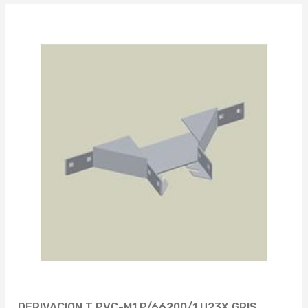
DERIVACION T PVC-M1 P/66200/1 U23X GRIS