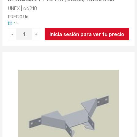
UNEX | 66218
PRECIO Ud.
1 u.
Inicia sesión para ver tu precio
-
+