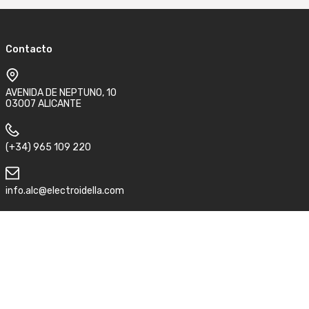
Contacto
AVENIDA DE NEPTUNO, 10
03007 ALICANTE
(+34) 965 109 220
info.alc@electroidella.com
Síguenos
Aviso legal
Condiciones de compra y devolución