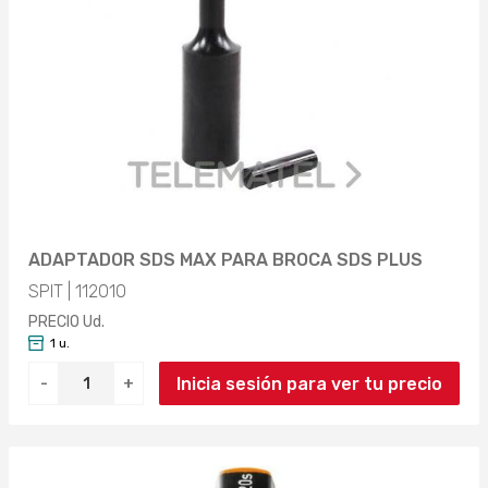
OBJETO
DETECTOR TENSIÓN (1)
ANCHO
DETECTOR DE TENSIÓN (1)
40MM (2)
PESO
Aplicar
Aplicar
0.09KG (2)
LARGO
ADAPTADOR SDS MAX PARA BROCA SDS PLUS
SPIT | 112010
Aplicar
40MM (2)
PRECIO Ud.
1 u.
Aplicar
Inicia sesión para ver tu precio
-
+