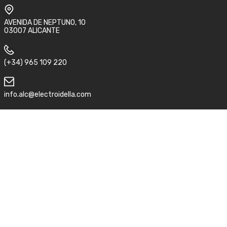
AVENIDA DE NEPTUNO, 10
03007 ALICANTE
(+34) 965 109 220
info.alc@electroidella.com
Síguenos
Aviso legal
Condiciones de compra y devolución
Política de privacidad
©2026 Electro idella.
ACC
by