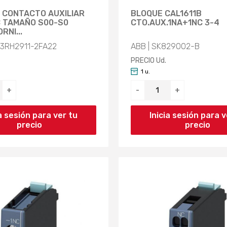
 CONTACTO AUXILIAR
BLOQUE CAL1611B
 TAMAÑO S00-S0
CTO.AUX.1NA+1NC 3-4
RNI...
 3RH2911-2FA22
ABB | SK829002-B
PRECIO Ud.
1 u.
+
-
+
ia sesión para ver tu
Inicia sesión para v
precio
precio