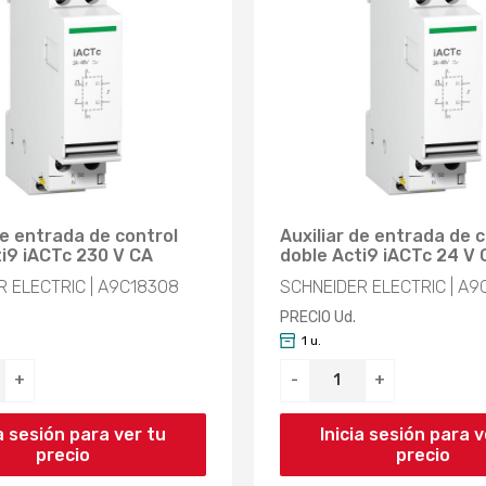
de entrada de control
Auxiliar de entrada de 
ti9 iACTc 230 V CA
doble Acti9 iACTc 24 V 
R ELECTRIC | A9C18308
SCHNEIDER ELECTRIC | A9
PRECIO Ud.
1 u.
+
-
+
ia sesión para ver tu
Inicia sesión para v
precio
precio