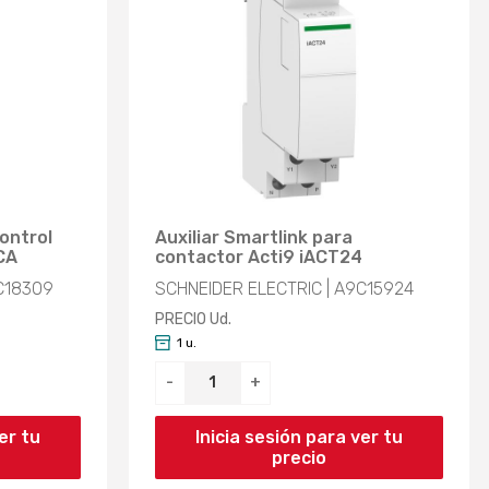
control
Auxiliar Smartlink para
CA
contactor Acti9 iACT24
C18309
SCHNEIDER ELECTRIC | A9C15924
PRECIO Ud.
1 u.
-
+
er tu
Inicia sesión para ver tu
precio