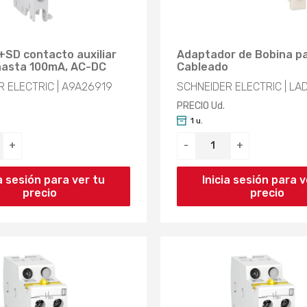
+SD contacto auxiliar
Adaptador de Bobina p
 hasta 100mA, AC-DC
Cableado
 ELECTRIC | A9A26919
SCHNEIDER ELECTRIC | LA
PRECIO Ud.
1 u.
+
-
+
ia sesión para ver tu
Inicia sesión para v
precio
precio