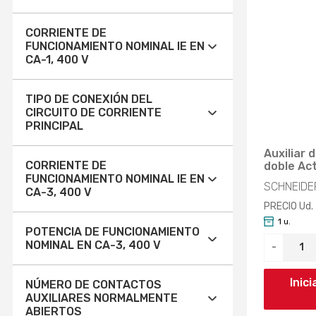
48V (33)
24V (66)
2 (24)
CORRIENTE DE
50V (1)
FUNCIONAMIENTO NOMINAL IE EN
Aplicar
42V (1)
3 (211)
CA-1, 400 V
100V (7)
48V (31)
4 (39)
18A (7)
TIPO DE CONEXIÓN DEL
110V (32)
50V (1)
CIRCUITO DE CORRIENTE
Aplicar
20A (50)
PRINCIPAL
Aplicar
120V (22)
100V (7)
Auxiliar 
22A (13)
CONEXIÓN PCB (2)
220V (27)
CORRIENTE DE
doble Ac
110V (27)
FUNCIONAMIENTO NOMINAL IE EN
25A (26)
SCHNEIDE
CONEXIÓN DE TERMINAL CON
230V (67)
CA-3, 400 V
120V (23)
RESORTE (8)
PRECIO Ud.
32A (15)
240V (1)
1 u.
6A (10)
220V (26)
CONEXIÓN DE TORNILLO (12)
POTENCIA DE FUNCIONAMIENTO
40A (38)
NOMINAL EN CA-3, 400 V
Aplicar
-
380V (12)
7A (7)
230V (60)
CONEXIÓN ROSCADA (191)
50A (25)
2.2KW (10)
400V (31)
Inic
NÚMERO DE CONTACTOS
9A (33)
240V (2)
EV000415 (1)
AUXILIARES NORMALMENTE
60A (13)
3KW (7)
ABIERTOS
Aplicar
12A (30)