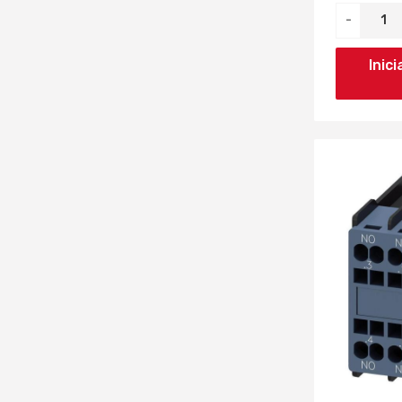
55KW (8)
65A (7)
-
275A (2)
75KW (8)
80A (6)
Inic
305A (2)
90KW (3)
95A (7)
315A (1)
110KW (3)
115A (7)
330A (2)
132KW (3)
150A (8)
350A (1)
160KW (1)
185A (3)
385A (1)
250KW (1)
225A (3)
400A (1)
450KW (1)
265A (3)
610A (1)
330A (1)
1050A (1)
500A (1)
800A (1)