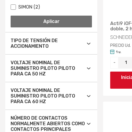
SIMON (2)
Aplicar
Acti9 iOF
doble, 2
SCHNEIDER
TIPO DE TENSIÓN DE
PRECIO Ud.
ACCIONAMIENTO
1 u.
CA (281)
VOLTAJE NOMINAL DE
-
SUMINISTRO PILOTO PILOTO
CA/CC (15)
PARA CA 50 HZ
Inic
CC (62)
12V (2)
VOLTAJE NOMINAL DE
SUMINISTRO PILOTO PILOTO
EV000460 (59)
23V (1)
PARA CA 60 HZ
EV000461 (23)
24V (71)
12V (2)
NÚMERO DE CONTACTOS
EV000509 (8)
NORMALMENTE ABIERTOS COMO
Aplicar
42V (1)
23V (1)
CONTACTOS PRINCIPALES