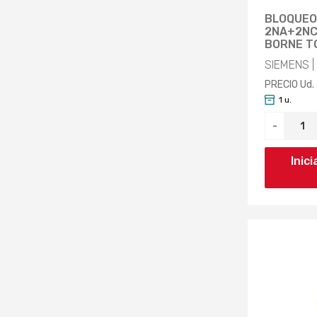
BLOQUEO
2NA+2NC
BORNE TO
SIEMENS |
PRECIO Ud.
1 u.
-
Inic