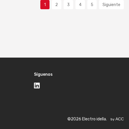
1
2
3
4
5
Siguiente
Síguenos
©2026 Electro idella.
ACC
by