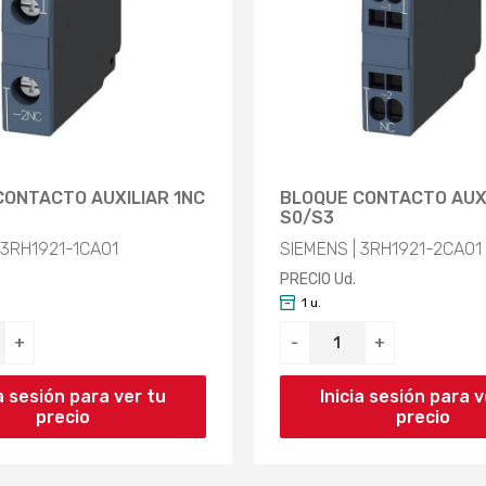
CONTACTO AUXILIAR 1NC
BLOQUE CONTACTO AUXI
S0/S3
 3RH1921-1CA01
SIEMENS | 3RH1921-2CA01
PRECIO Ud.
1 u.
+
-
+
ia sesión para ver tu
Inicia sesión para v
precio
precio