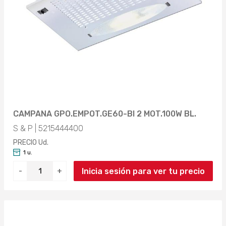
CAMPANA (2)
COLOR BÁSICO
Aplicar
BLANCO (2)
Aplicar
CAMPANA GPO.EMPOT.GE60-BI 2 MOT.100W BL.
S & P | 5215444400
PRECIO Ud.
1 u.
Inicia sesión para ver tu precio
-
+