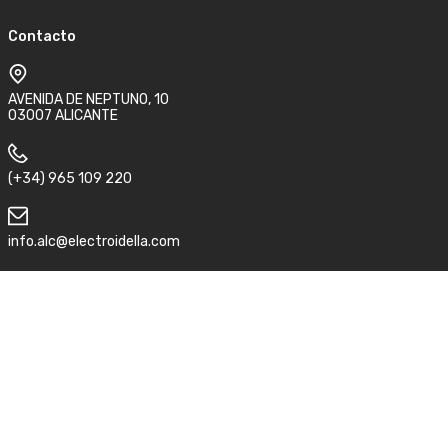
Contacto
AVENIDA DE NEPTUNO, 10
03007 ALICANTE
(+34) 965 109 220
info.alc@electroidella.com
Síguenos
Aviso legal
Condiciones de compra y devolución
Política de privacidad