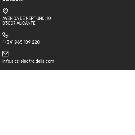
AVENIDA DE NEPTUNO, 10
03007 ALICANTE
(+34) 965 109 220
info.alc@electroidella.com
Síguenos
Aviso legal
Condiciones de compra y devolución
Política de privacidad
©2026 Electro idella.
ACC
by