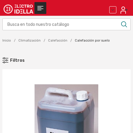
Inicio
Climatización
Calefacción
Calefacción por suelo
Filtros
MARCA
DUCASA (26)
ROINTE (1)
Aplicar