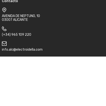
Contacto
AVENIDA DE NEPTUNO, 10
03007 ALICANTE
(+34) 965 109 220
info.alc@electroidella.com
Síguenos
Aviso legal
Condiciones de compra y devolución
Política de privacidad
©2026 Electro idella.
ACC
by