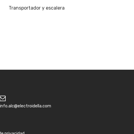
Transportador y escalera
info.alc@electroidella.com
 de privacidad