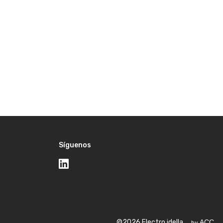
Síguenos
©2026 Electro idella.
ACC
by